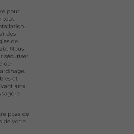
re pour
r tout
tallation.
ar des
gles de
laix. Nous
r sécuriser
té de
jardinage.
bles et
ivant ainsi
ysagère
otre pose de
es de votre