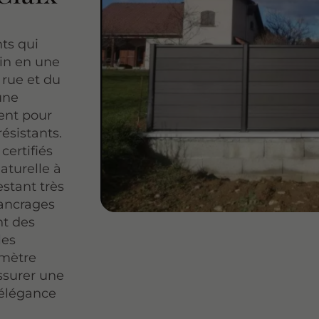
ts qui
in en une
 rue et du
une
vent pour
résistants.
certifiés
aturelle à
estant très
 ancrages
nt des
les
 mètre
assurer une
l'élégance