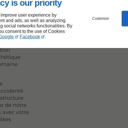
cy is our priority
llages
tionnelle
 improve user experience by
Customize
nt and ads, as well as analyzing
es à
ng social networks functionalities. By
convient
you consent to the use of Cookies
âce à un
Google
Facebook
.
ement la
ation
sthétique
domaine
le
accidenté
 structure
ie de notre
 avec votre
llées