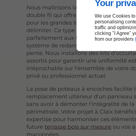
Your priva
Nous maîtrisons la mise en place de gri
double fil qui offrent une rigidité excep
We use Cookies to
personalising conte
pour les grandes longueurs de périmètr
traffic and optimizi
délimiter. Ce type de pose de clôtures 
clicking "I Agree" 
parfaitement aux terrains accidentés gr
from our providers
système de redans qui suit harmonieus
pente. Nous installons des kits d'occult
assortis pour garantir une uniformité e
irréprochable sur l'ensemble de votre 
privé ou professionnel actuel.
La pose de poteaux à encoches facilite 
remplacement ultérieur d'un panneau 
sans avoir à démonter l'intégralité de la
périmétrale. Votre projet à Claix bénéfic
expertise pour harmoniser ces éléments
future
terrasse bois sur mesure
ou vos a
maçonnées.