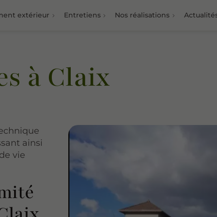
nt extérieur
Entretiens
Nos réalisations
Actualité
es à Claix
technique
ssant ainsi
de vie
imité
Claix