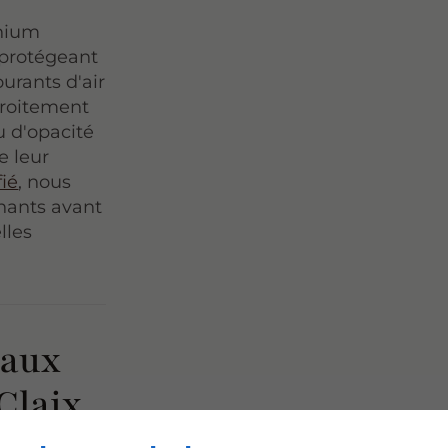
inium
n protégeant
urants d'air
troitement
u d'opacité
e leur
fié
, nous
nants avant
lles
eaux
 Claix