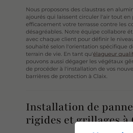
Nous proposons des claustras en alum
ajourés qui laissent circuler l'air tout e
efficacement votre terrasse contre les co
désagréables. Notre équipe collabore é
avec chaque client pour définir le nivea
souhaité selon l'orientation spécifique d
terrain de vie. En tant qu'
élagueur quali
pouvons aussi dégager les végétaux gê
de procéder à l'installation de vos nouve
barrières de protection à Claix.
Installation de pann
rigides et grillages à