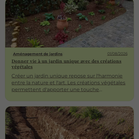
plaques alvéolées remplis en graviers
drainants.
01/08/2026
Aménagement de jardins
Donner vie à un jardin unique avec des créations
végétales
Créer un jardin unique repose sur l'harmonie
entre la nature et l'art. Les créations végétales
permettent d'apporter une touche
personnelle à votre espace extérieur. Qu'il
s'agisse de sculptures végétales, de
compositions florales ou de jardins
thématiques, les possibilités sont infinies. Cet
article explore les différentes dimensions de
ces créations et comment elles peuvent
transformer votre jardin en un lieu de beauté