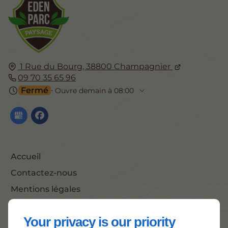
1 Rue du Bourg,
38800
Champagnier
09 70 35 65 96
Fermé
⋅ Ouvre demain à 08:00
Accueil
Contactez-nous
Mentions légales
Plan du site
Your privacy is our priority