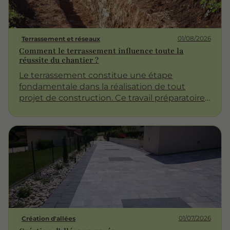
et de sérénité.
01/08/2026
Terrassement et réseaux
Comment le terrassement influence toute la
réussite du chantier ?
Le terrassement constitue une étape
fondamentale dans la réalisation de tout
projet de construction. Ce travail préparatoire,
souvent considéré comme une simple
formalité, joue en réalité un rôle prépondérant
dans la réussite globale du chantier. À travers
cet article, nous examinerons les différents
aspects du terrassement et son impact sur
l'ensemble du processus de construction.
01/07/2026
Création d'allées