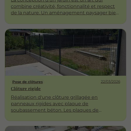
combine créativité, fonctionnalité et respect
de la nature. Un aménagement paysager bien
pensé peut transformer votre espace
extérieur en un véritable havre de paix,
propice à la détente et à la convivialité. Cet
article explore les différentes facettes de
l'aménagement de jardins, des choix de
conception aux éléments naturels, en passant
par les aspects pratiques.
22/03/2026
Pose de clôtures
Clôture rigide
Réalisation d'une clôture grillagée en
panneaux rigides avec plaque de
soubassement béton. Les plaques de
soubassement permettent une retenu de
terre et facilitent l'entretien au bord de la
clôture !! Si vous souhaitez occulter votre