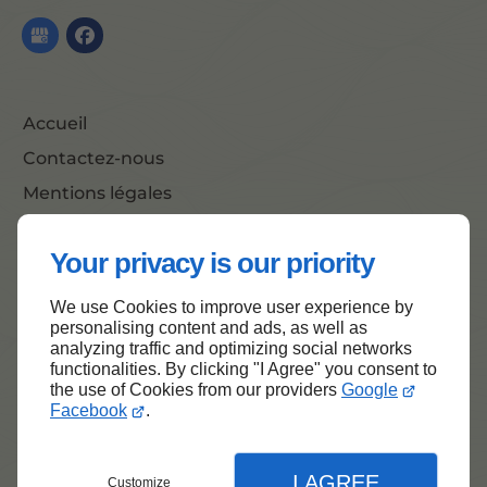
Accueil
Contactez-nous
Mentions légales
Plan du site
Your privacy is our priority
We use Cookies to improve user experience by
Haut de page
personalising content and ads, as well as
analyzing traffic and optimizing social networks
functionalities. By clicking "I Agree" you consent to
the use of Cookies from our providers
Google
Facebook
.
I AGREE
Customize