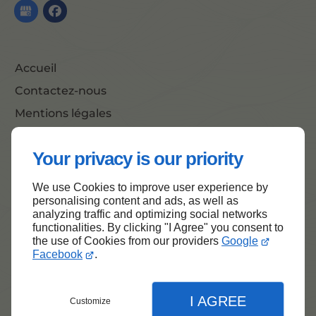
Accueil
Contactez-nous
Mentions légales
Plan du site
Your privacy is our priority
We use Cookies to improve user experience by
Haut de page
personalising content and ads, as well as
analyzing traffic and optimizing social networks
functionalities. By clicking "I Agree" you consent to
the use of Cookies from our providers
Google
Facebook
.
I AGREE
Customize